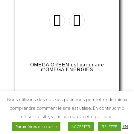
OMEGA GREEN est partenaire
d’OMEGA ENERGIES
Nous utilisons des cookies pour nous permettre de mieux
Mentions légales
/
Politique de
comprendre comment le site est utilisé. En continuant à
confidentialité
utiliser ce site, vous acceptez cette politique.
EN
Paramètres de cookie
ACCEPTER
REJETER